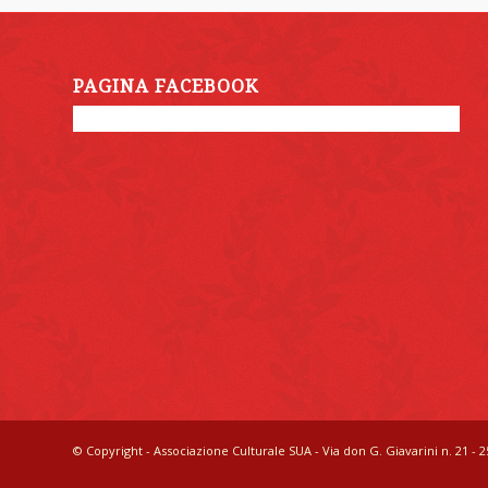
PAGINA FACEBOOK
© Copyright - Associazione Culturale SUA - Via don G. Giavarini n. 21 - 25