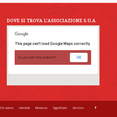
DOVE SI TROVA L'ASSOCIAZIONE S.U.A
This page can't load Google Maps correctly.
OK
Do you own this website?
Chi siamo
Identità
Missione
Significato
Servizio