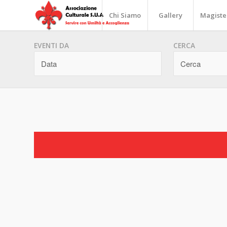
Chi Siamo
Gallery
Magiste
EVENTI DA
CERCA
Eventi
Eventi
List
List
Navigation
Navigation